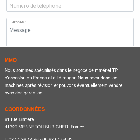
MESSAGE :
MMO
LOI N° 78-17 DU 6 JANVIER 1978 RELATIVE À L'INFORMATIQUE, AUX FICHIERS
EN COCHANT CETTE CASE, J’ACCEPTE QUE LES INFORMATIONS RECUEILLIES SUR
Nous sommes spécialisés dans le négoce de matériel TP
ET AUX LIBERTÉS :
CE FORMULAIRE SOIENT ENREGISTRÉES
d'occasion en France et à l'étranger. Nous revendons les
machines après révision et pouvons éventuellement vendre
Annuler
Valider
avec des garanties.
COORDONNÉES
81 rue Blatiere
41320 MENNETOU SUR CHER, France
02 54 98 14 96 / 06 62 64 04 83